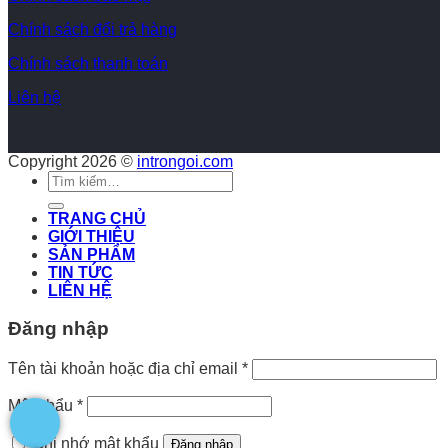
Chính sách đổi trả hàng
Chính sách thanh toán
Liên hệ
Copyright 2026 ©
introngoi.com
Tìm
kiếm:
TRANG CHỦ
GIỚI THIỆU
SẢN PHẨM
TIN TỨC
LIÊN HỆ
Đăng nhập
Tên tài khoản hoặc địa chỉ email
*
Mật khẩu
*
Ghi nhớ mật khẩu
Đăng nhập