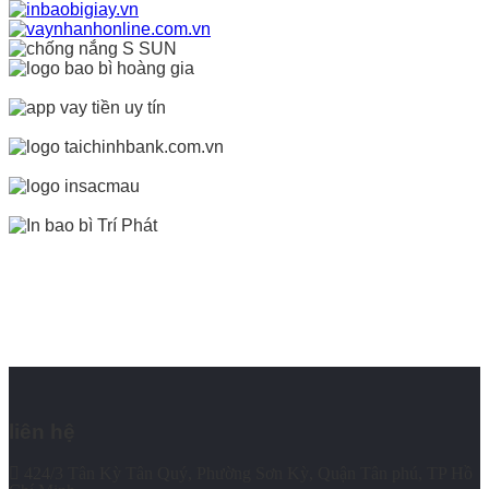
liên hệ
424/3 Tân Kỳ Tân Quý, Phường Sơn Kỳ, Quận Tân phú, TP Hồ