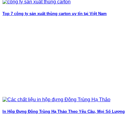
Top 7 công ty sản xuất thùng carton uy tín tại Việt Nam
In Hộp Đựng Đông Trùng Hạ Thảo Theo Yêu Cầu, Mọi Số Lượng