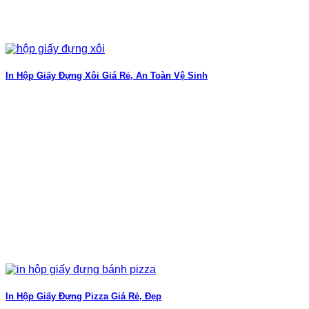
In Hộp Giấy Đựng Xôi Giá Rẻ, An Toàn Vệ Sinh
In Hộp Giấy Đựng Pizza Giá Rẻ, Đẹp