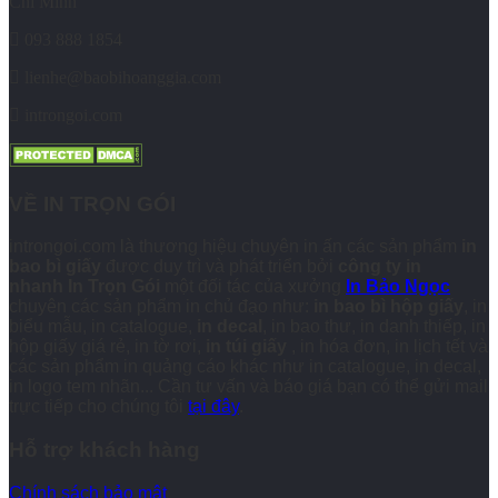
Chí Minh
093 888 1854
lienhe@baobihoanggia.com
introngoi.com
VỀ IN TRỌN GÓI
introngoi.com là thương hiệu chuyên in ấn các sản phẩm
in
bao bì giấy
được duy trì và phát triển bởi
công ty in
nhanh
In Trọn Gói
một đối tác của xưởng
In Bảo Ngọc
chuyên các sản phẩm in chủ đạo như:
in bao bì hộp giấy
, in
biểu mẫu, in catalogue,
in decal
, in bao thư, in danh thiếp, in
hộp giấy giá rẻ, in tờ rơi,
in túi giấy
, in hóa đơn, in lịch tết và
các sản phẩm in quảng cáo khác như in catalogue, in decal,
in logo tem nhãn... Cần tư vấn và báo giá bạn có thể gửi mail
trực tiếp cho chúng tôi
tại đây
.
Hỗ trợ khách hàng
Chính sách bảo mật