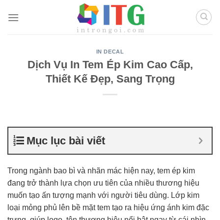
Chuyển
đến
nội
dung
IN DECAL
Dịch Vụ In Tem Ép Kim Cao Cấp,
Thiết Kế Đẹp, Sang Trọng
Mục lục bài viết
Trong ngành bao bì và nhãn mác hiện nay, tem ép kim
đang trở thành lựa chọn ưu tiên của nhiều thương hiệu
muốn tạo ấn tượng mạnh với người tiêu dùng. Lớp kim
loại mỏng phủ lên bề mặt tem tạo ra hiệu ứng ánh kim đặc
trưng, giúp logo, tên thương hiệu nổi bật ngay từ cái nhìn