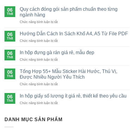
Quy cách đóng gói sản phẩm chuẩn theo từng
06
Th8
ngành hàng
ở
Chức năng bình luận bị tắt
Quy
cách
Hướng Dẫn Cách In Sách Khổ A4, A5 Từ File PDF
06
đóng
Th8
ở
Chức năng bình luận bị tắt
gói
Hướng
sản
Dẫn
In hộp đựng gà rán giá rẻ, mẫu đẹp
phẩm
06
Cách
Th8
chuẩn
ở
Chức năng bình luận bị tắt
In
theo
In
Sách
từng
hộp
Tổng Hợp 55+ Mẫu Sticker Hài Hước, Thú Vị,
Khổ
06
ngành
đựng
Th8
A4,
Được Nhiều Người Yêu Thích
hàng
gà
A5
ở
Chức năng bình luận bị tắt
rán
Từ
Tổng
giá
File
Hợp
rẻ,
In hộp giấy số lượng ít giá rẻ, thiết kế theo yêu cầu
06
PDF
55+
mẫu
Th8
ở
Chức năng bình luận bị tắt
Mẫu
đẹp
In
Sticker
hộp
Hài
giấy
DANH MỤC SẢN PHẨM
Hước,
số
Thú
lượng
Vị,
ít