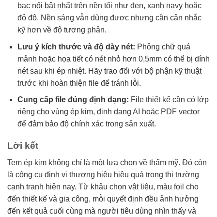
bạc nổi bật nhất trên nền tối như đen, xanh navy hoặc
đỏ đô. Nền sáng vẫn dùng được nhưng cần cân nhắc
kỹ hơn về độ tương phản.
Lưu ý kích thước và độ dày nét:
Phông chữ quá
mảnh hoặc họa tiết có nét nhỏ hơn 0,5mm có thể bị dính
nét sau khi ép nhiệt. Hãy trao đổi với bộ phận kỹ thuật
trước khi hoàn thiện file để tránh lỗi.
Cung cấp file đúng định dạng:
File thiết kế cần có lớp
riêng cho vùng ép kim, định dạng AI hoặc PDF vector
để đảm bảo độ chính xác trong sản xuất.
Lời kết
Tem ép kim không chỉ là một lựa chọn về thẩm mỹ. Đó còn
là công cụ định vị thương hiệu hiệu quả trong thị trường
cạnh tranh hiện nay. Từ khâu chọn vật liệu, màu foil cho
đến thiết kế và gia công, mỗi quyết định đều ảnh hưởng
đến kết quả cuối cùng mà người tiêu dùng nhìn thấy và