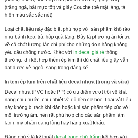
(trắng ngà, bắt mực tốt) và giấy Couche (bề mặt láng, tái
hiện màu sắc sắc nét).
Loại chất liệu này đặc biệt phù hợp với sản phẩm khô ráo
như bánh kẹo, trà, hộp quà tặng. Đây là phương án tối ưu
về cả chất lượng lẫn chi phí cho những đơn hàng không
yêu cầu chống nước. Khác với
in decal giá rẻ
thông
thường, khi kết hợp thêm ép kim thì dù chất liệu giấy vẫn
đạt được vẻ ngoài sang trọng đáng kể.
In tem ép kim trên chất liệu decal nhựa (trong và sữa)
Decal nhựa (PVC hoặc PP) có ưu điểm vượt trội về khả
năng chịu nước, chịu nhiệt và độ bền cơ học. Loại vật liệu
này không bị rách khi dán hoặc khi sản phẩm tiếp xúc với
môi trường ẩm, nên rất phù hợp cho các sản phẩm làm
lạnh, mỹ phẩm dạng lỏng hay hàng xuất khẩu.
Đáng chú ý là kỹ thuật
decal trong chữ trắng
kết hợp với