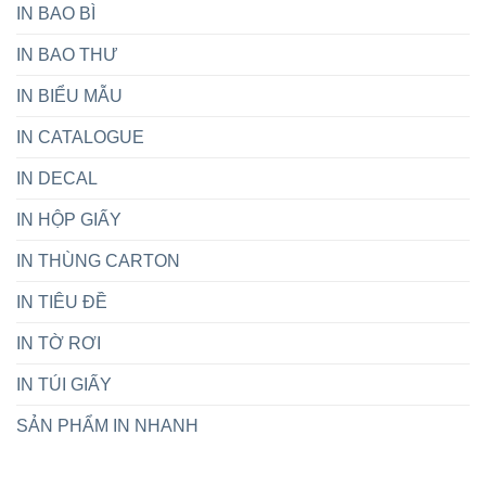
Được
IN BAO BÌ
giá
Nhiều
rẻ,
Người
IN BAO THƯ
thiết
Yêu
kế
Thích
theo
IN BIỂU MẪU
yêu
cầu
IN CATALOGUE
IN DECAL
IN HỘP GIẤY
IN THÙNG CARTON
IN TIÊU ĐỀ
IN TỜ RƠI
IN TÚI GIẤY
SẢN PHẨM IN NHANH