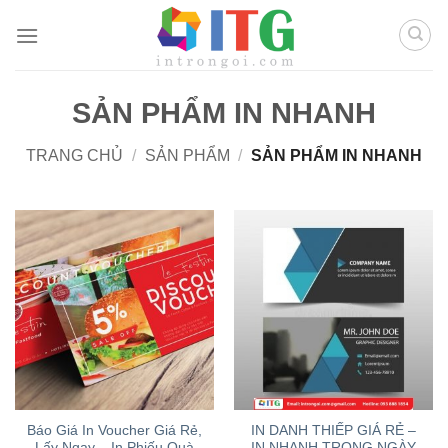
Chuyển
đến
nội
dung
SẢN PHẨM IN NHANH
TRANG CHỦ
/
SẢN PHẨM
/
SẢN PHẨM IN NHANH
Báo Giá In Voucher Giá Rẻ,
IN DANH THIẾP GIÁ RẺ –
Lấy Ngay – In Phiếu Quà
IN NHANH TRONG NGÀY