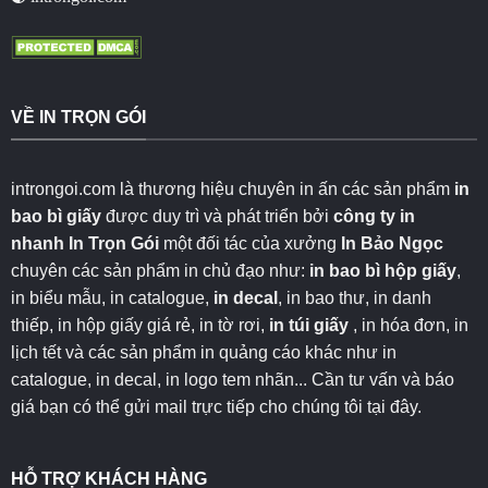
VỀ IN TRỌN GÓI
introngoi.com là thương hiệu chuyên in ấn các sản phẩm
in
bao bì giấy
được duy trì và phát triển bởi
công ty in
nhanh
In Trọn Gói
một đối tác của xưởng
In Bảo Ngọc
chuyên các sản phẩm in chủ đạo như:
in bao bì hộp giấy
,
in biểu mẫu, in catalogue,
in decal
, in bao thư, in danh
thiếp, in hộp giấy giá rẻ, in tờ rơi,
in túi giấy
, in hóa đơn, in
lịch tết và các sản phẩm in quảng cáo khác như in
catalogue, in decal, in logo tem nhãn... Cần tư vấn và báo
giá bạn có thể gửi mail trực tiếp cho chúng tôi
tại đây
.
HỖ TRỢ KHÁCH HÀNG