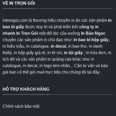
VỀ IN TRỌN GÓI
introngoi.com là thương hiệu chuyên in ấn các sản phẩm
in
bao bì giấy
được duy trì và phát triển bởi
công ty in
nhanh
In Trọn Gói
một đối tác của xưởng
In Bảo Ngọc
chuyên các sản phẩm in chủ đạo như:
in bao bì hộp giấy
,
in biểu mẫu, in catalogue,
in decal
, in bao thư, in danh
thiếp, in hộp giấy giá rẻ, in tờ rơi,
in túi giấy
, in hóa đơn, in
lịch tết và các sản phẩm in quảng cáo khác như in
catalogue, in decal, in logo tem nhãn... Cần tư vấn và báo
giá bạn có thể gửi mail trực tiếp cho chúng tôi
tại đây
.
HỖ TRỢ KHÁCH HÀNG
Chính sách bảo mật