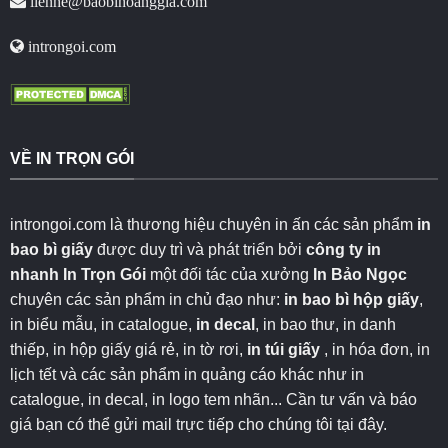
lienhe@baobihoanggia.com
introngoi.com
VỀ IN TRỌN GÓI
introngoi.com là thương hiệu chuyên in ấn các sản phẩm
in
bao bì giấy
được duy trì và phát triển bởi
công ty in
nhanh
In Trọn Gói
một đối tác của xưởng
In Bảo Ngọc
chuyên các sản phẩm in chủ đạo như:
in bao bì hộp giấy
,
in biểu mẫu, in catalogue,
in decal
, in bao thư, in danh
thiếp, in hộp giấy giá rẻ, in tờ rơi,
in túi giấy
, in hóa đơn, in
lịch tết và các sản phẩm in quảng cáo khác như in
catalogue, in decal, in logo tem nhãn... Cần tư vấn và báo
giá bạn có thể gửi mail trực tiếp cho chúng tôi
tại đây
.