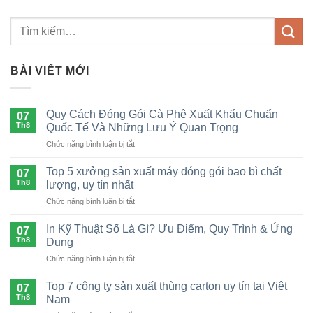
BÀI VIẾT MỚI
Quy Cách Đóng Gói Cà Phê Xuất Khẩu Chuẩn
07
Th8
Quốc Tế Và Những Lưu Ý Quan Trọng
ở
Chức năng bình luận bị tắt
Quy
Cách
Top 5 xưởng sản xuất máy đóng gói bao bì chất
07
Đóng
Th8
lượng, uy tín nhất
Gói
ở
Chức năng bình luận bị tắt
Cà
Top
Phê
5
Xuất
In Kỹ Thuật Số Là Gì? Ưu Điểm, Quy Trình & Ứng
07
xưởng
Khẩu
Th8
Dụng
sản
Chuẩn
ở
Chức năng bình luận bị tắt
xuất
Quốc
In
máy
Tế
Kỹ
đóng
Top 7 công ty sản xuất thùng carton uy tín tại Việt
Và
07
Thuật
gói
Th8
Nam
Những
Số
bao
Lưu