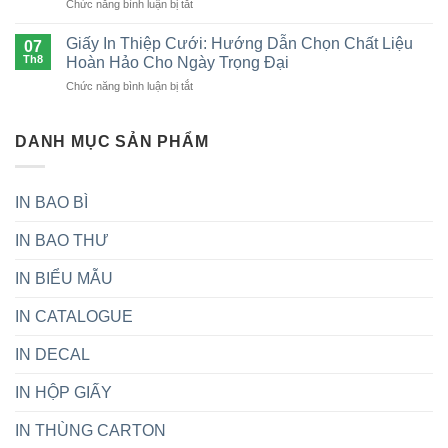
ở
Chức năng bình luận bị tắt
Là
bì
Ý
Top
Gì?
chất
Quan
7
Ưu
Giấy In Thiệp Cưới: Hướng Dẫn Chọn Chất Liệu
lượng,
07
Trọng
công
Điểm,
Th8
Hoàn Hảo Cho Ngày Trọng Đại
uy
ty
Quy
tín
ở
Chức năng bình luận bị tắt
sản
Trình
nhất
Giấy
xuất
&
In
thùng
Ứng
Thiệp
DANH MỤC SẢN PHẨM
carton
Dụng
Cưới:
uy
Hướng
tín
Dẫn
tại
IN BAO BÌ
Chọn
Việt
Chất
Nam
IN BAO THƯ
Liệu
Hoàn
Hảo
IN BIỂU MẪU
Cho
Ngày
IN CATALOGUE
Trọng
Đại
IN DECAL
IN HỘP GIẤY
IN THÙNG CARTON