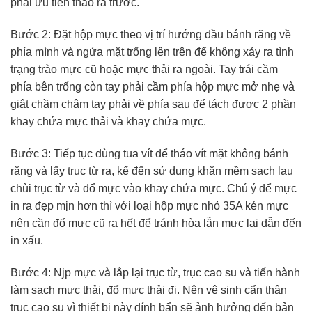
phải ưu tiên tháo ra trước.
Bước 2: Đặt hộp mực theo vị trí hướng đầu bánh răng về
phía mình và ngửa mặt trống lên trên để không xảy ra tình
trạng trào mực cũ hoặc mực thải ra ngoài. Tay trái cầm
phía bên trống còn tay phải cầm phía hộp mực mở nhẹ và
giật chầm chậm tay phải về phía sau để tách được 2 phần
khay chứa mực thải và khay chứa mực.
Bước 3: Tiếp tục dùng tua vít để tháo vít mặt không bánh
răng và lấy trục từ ra, kế đến sử dụng khăn mềm sạch lau
chùi trục từ và đổ mực vào khay chứa mực. Chú ý để mực
in ra đẹp mịn hơn thì với loại hộp mực nhỏ 35A kén mực
nên cần đổ mực cũ ra hết để tránh hòa lẫn mực lại dẫn đến
in xấu.
Bước 4: Njp mực và lắp lại trục từ, trục cao su và tiến hành
làm sạch mực thải, đổ mực thải đi. Nên vệ sinh cẩn thận
trục cao su vì thiết bị này dính bẩn sẽ ảnh hưởng đến bản