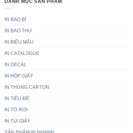
DANH MỤC SẢN PHẨM
carton
Dụng
Cưới:
uy
Hướng
tín
Dẫn
tại
IN BAO BÌ
Chọn
Việt
Chất
Nam
IN BAO THƯ
Liệu
Hoàn
Hảo
IN BIỂU MẪU
Cho
Ngày
IN CATALOGUE
Trọng
Đại
IN DECAL
IN HỘP GIẤY
IN THÙNG CARTON
IN TIÊU ĐỀ
IN TỜ RƠI
IN TÚI GIẤY
SẢN PHẨM IN NHANH