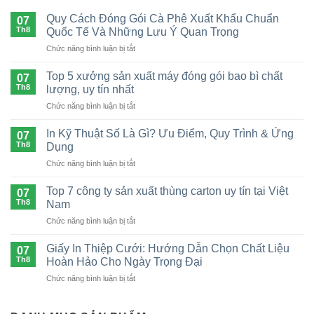
Quy Cách Đóng Gói Cà Phê Xuất Khẩu Chuẩn
07
Th8
Quốc Tế Và Những Lưu Ý Quan Trọng
ở
Chức năng bình luận bị tắt
Quy
Cách
Top 5 xưởng sản xuất máy đóng gói bao bì chất
07
Đóng
Th8
lượng, uy tín nhất
Gói
ở
Chức năng bình luận bị tắt
Cà
Top
Phê
5
Xuất
In Kỹ Thuật Số Là Gì? Ưu Điểm, Quy Trình & Ứng
07
xưởng
Khẩu
Th8
Dụng
sản
Chuẩn
ở
Chức năng bình luận bị tắt
xuất
Quốc
In
máy
Tế
Kỹ
đóng
Top 7 công ty sản xuất thùng carton uy tín tại Việt
Và
07
Thuật
gói
Th8
Nam
Những
Số
bao
Lưu
ở
Chức năng bình luận bị tắt
Là
bì
Ý
Top
Gì?
chất
Quan
7
Ưu
Giấy In Thiệp Cưới: Hướng Dẫn Chọn Chất Liệu
lượng,
07
Trọng
công
Điểm,
Th8
Hoàn Hảo Cho Ngày Trọng Đại
uy
ty
Quy
tín
ở
Chức năng bình luận bị tắt
sản
Trình
nhất
Giấy
xuất
&
In
thùng
Ứng
Thiệp