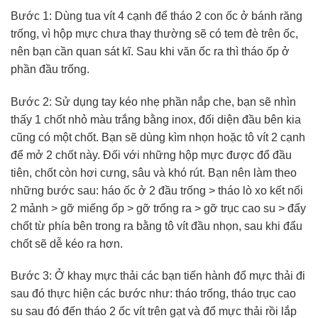
Bước 1: Dùng tua vít 4 cạnh để tháo 2 con ốc ở bánh răng
trống, vì hộp mực chưa thay thường sẽ có tem đè trên ốc,
nên bạn cần quan sát kĩ. Sau khi văn ốc ra thì tháo ốp ở
phần đầu trống.
Bước 2: Sử dụng tay kéo nhẹ phần nắp che, bạn sẽ nhìn
thấy 1 chốt nhỏ màu trắng bằng inox, đối diện đầu bên kia
cũng có một chốt. Bạn sẽ dùng kìm nhọn hoặc tô vít 2 cạnh
để mở 2 chốt này. Đối với những hộp mực được đổ đầu
tiên, chốt còn hơi cưng, sâu và khó rút. Bạn nên làm theo
những bước sau: háo ốc ở 2 đầu trống > tháo lò xo kết nối
2 mảnh > gỡ miếng ốp > gỡ trống ra > gỡ trục cao su > đẩy
chốt từ phía bên trong ra bằng tô vít đầu nhọn, sau khi đẩu
chốt sẽ dễ kéo ra hơn.
Bước 3: Ở khay mực thải các bạn tiến hành đổ mực thải đi
sau đó thực hiện các bước như: tháo trống, tháo trục cao
su sau đó đến tháo 2 ốc vít trên gạt và đổ mực thải rồi lắp