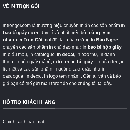
VỀ IN TRỌN GÓI
introngoi.com là thương hiệu chuyên in ấn các sản phẩm
in
bao bì giấy
được duy trì và phát triển bởi
công ty in
nhanh
In Trọn Gói
một đối tác của xưởng
In Bảo Ngọc
chuyên các sản phẩm in chủ đạo như:
in bao bì hộp giấy
,
in biểu mẫu, in catalogue,
in decal
, in bao thư, in danh
thiếp, in hộp giấy giá rẻ, in tờ rơi,
in túi giấy
, in hóa đơn, in
lịch tết và các sản phẩm in quảng cáo khác như in
catalogue, in decal, in logo tem nhãn... Cần tư vấn và báo
giá bạn có thể gửi mail trực tiếp cho chúng tôi
tại đây
.
HỖ TRỢ KHÁCH HÀNG
Chính sách bảo mật