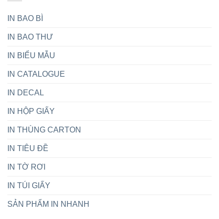
Hướng
tín
Dẫn
tại
IN BAO BÌ
Chọn
Việt
Chất
Nam
IN BAO THƯ
Liệu
Hoàn
Hảo
IN BIỂU MẪU
Cho
Ngày
IN CATALOGUE
Trọng
Đại
IN DECAL
IN HỘP GIẤY
IN THÙNG CARTON
IN TIÊU ĐỀ
IN TỜ RƠI
IN TÚI GIẤY
SẢN PHẨM IN NHANH