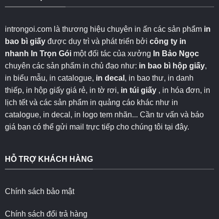
introngoi.com là thương hiệu chuyên in ấn các sản phẩm
in
bao bì giấy
được duy trì và phát triển bởi
công ty in
nhanh
In Trọn Gói
một đối tác của xưởng
In Bảo Ngọc
chuyên các sản phẩm in chủ đạo như:
in bao bì hộp giấy
,
in biểu mẫu, in catalogue,
in decal
, in bao thư, in danh
thiếp, in hộp giấy giá rẻ, in tờ rơi,
in túi giấy
, in hóa đơn, in
lịch tết và các sản phẩm in quảng cáo khác như in
catalogue, in decal, in logo tem nhãn... Cần tư vấn và báo
giá bạn có thể gửi mail trực tiếp cho chúng tôi
tại đây
.
HỖ TRỢ KHÁCH HÀNG
Chính sách bảo mật
Chính sách đổi trả hàng