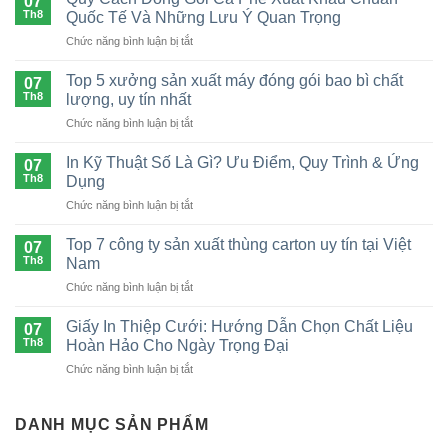
07
Th8
Quốc Tế Và Những Lưu Ý Quan Trọng
ở
Chức năng bình luận bị tắt
Quy
Cách
Top 5 xưởng sản xuất máy đóng gói bao bì chất
07
Đóng
Th8
lượng, uy tín nhất
Gói
ở
Chức năng bình luận bị tắt
Cà
Top
Phê
5
Xuất
In Kỹ Thuật Số Là Gì? Ưu Điểm, Quy Trình & Ứng
07
xưởng
Khẩu
Th8
Dụng
sản
Chuẩn
ở
Chức năng bình luận bị tắt
xuất
Quốc
In
máy
Tế
Kỹ
đóng
Top 7 công ty sản xuất thùng carton uy tín tại Việt
Và
07
Thuật
gói
Th8
Nam
Những
Số
bao
Lưu
ở
Chức năng bình luận bị tắt
Là
bì
Ý
Top
Gì?
chất
Quan
7
Ưu
Giấy In Thiệp Cưới: Hướng Dẫn Chọn Chất Liệu
lượng,
07
Trọng
công
Điểm,
Th8
Hoàn Hảo Cho Ngày Trọng Đại
uy
ty
Quy
tín
ở
Chức năng bình luận bị tắt
sản
Trình
nhất
Giấy
xuất
&
In
thùng
Ứng
Thiệp
DANH MỤC SẢN PHẨM
carton
Dụng
Cưới:
uy