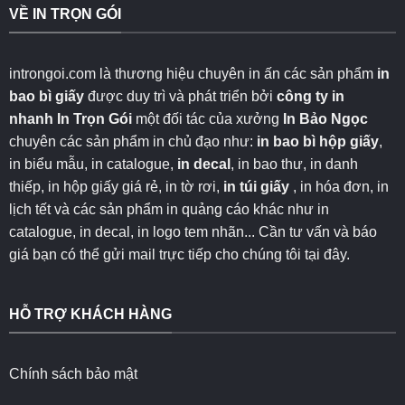
VỀ IN TRỌN GÓI
introngoi.com là thương hiệu chuyên in ấn các sản phẩm
in
bao bì giấy
được duy trì và phát triển bởi
công ty in
nhanh
In Trọn Gói
một đối tác của xưởng
In Bảo Ngọc
chuyên các sản phẩm in chủ đạo như:
in bao bì hộp giấy
,
in biểu mẫu, in catalogue,
in decal
, in bao thư, in danh
thiếp, in hộp giấy giá rẻ, in tờ rơi,
in túi giấy
, in hóa đơn, in
lịch tết và các sản phẩm in quảng cáo khác như in
catalogue, in decal, in logo tem nhãn... Cần tư vấn và báo
giá bạn có thể gửi mail trực tiếp cho chúng tôi
tại đây
.
HỖ TRỢ KHÁCH HÀNG
Chính sách bảo mật