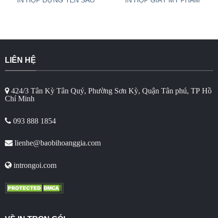
IN HỘP ĐỰNG YẾN SÀO
IN HỘP GIẤY MỸ PHẨM
LIÊN HỆ
424/3 Tân Kỳ Tân Quý, Phường Sơn Kỳ, Quận Tân phú, TP Hồ
Chí Minh
093 888 1854
lienhe@baobihoanggia.com
introngoi.com