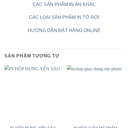
CÁC SẢN PHẨM IN ẤN KHÁC
CÁC LOẠI SẢN PHẨM IN TỜ RƠI
HƯỚNG DẪN ĐẶT HÀNG ONLINE
SẢN PHẨM TƯƠNG TỰ