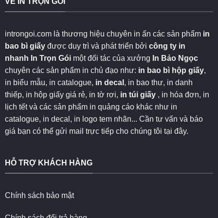
VỀ IN TRỌN GÓI
introngoi.com là thương hiệu chuyên in ấn các sản phẩm
in
bao bì giấy
được duy trì và phát triển bởi
công ty in
nhanh
In Trọn Gói
một đối tác của xưởng
In Bảo Ngọc
chuyên các sản phẩm in chủ đạo như:
in bao bì hộp giấy
,
in biểu mẫu, in catalogue,
in decal
, in bao thư, in danh
thiếp, in hộp giấy giá rẻ, in tờ rơi,
in túi giấy
, in hóa đơn, in
lịch tết và các sản phẩm in quảng cáo khác như in
catalogue, in decal, in logo tem nhãn... Cần tư vấn và báo
giá bạn có thể gửi mail trực tiếp cho chúng tôi
tại đây
.
HỖ TRỢ KHÁCH HÀNG
Chính sách bảo mật
Chính sách đổi trả hàng