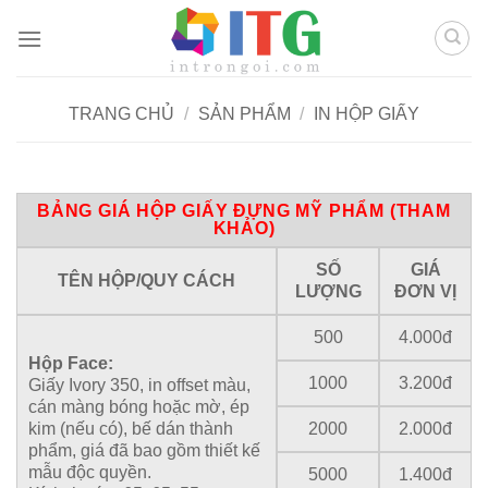
Chuyển
đến
nội
dung
TRANG CHỦ
/
SẢN PHẨM
/
IN HỘP GIẤY
BẢNG GIÁ HỘP GIẤY ĐỰNG MỸ PHẨM (THAM
KHẢO)
SỐ
GIÁ
TÊN HỘP/QUY CÁCH
LƯỢNG
ĐƠN VỊ
500
4.000đ
Hộp Face:
1000
3.200đ
Giấy Ivory 350, in offset màu,
cán màng bóng hoặc mờ, ép
kim (nếu có), bế dán thành
2000
2.000đ
phẩm, giá đã bao gồm thiết kế
mẫu độc quyền.
5000
1.400đ