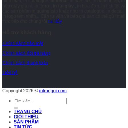
biểu mẫu, in catalogue,
in decal
, in bao thư, in danh thiếp, in
hộp giấy giá rẻ, in tờ rơi,
in túi giấy
, in hóa đơn, in lịch tết và
các sản phẩm in quảng cáo khác như in catalogue, in decal,
in logo tem nhãn... Cần tư vấn và báo giá bạn có thể gửi mail
trực tiếp cho chúng tôi
tại đây
.
Hỗ trợ khách hàng
Chính sách bảo mật
Chính sách đổi trả hàng
Chính sách thanh toán
Liên hệ
Copyright 2026 ©
introngoi.com
Tìm
kiếm:
TRANG CHỦ
GIỚI THIỆU
SẢN PHẨM
TIN TỨC