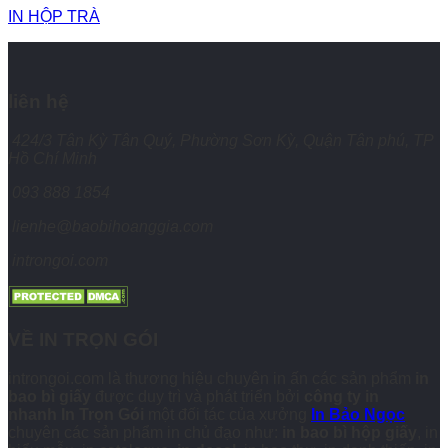
IN HỘP TRÀ
liên hệ
424/3 Tân Kỳ Tân Quý, Phường Sơn Kỳ, Quận Tân phú, TP
Hồ Chí Minh
093 888 1854
lienhe@baobihoanggia.com
introngoi.com
VỀ IN TRỌN GÓI
introngoi.com là thương hiệu chuyên in ấn các sản phẩm
in
bao bì giấy
được duy trì và phát triển bởi
công ty in
nhanh
In Trọn Gói
một đối tác của xưởng
In Bảo Ngọc
chuyên các sản phẩm in chủ đạo như:
in bao bì hộp giấy
, in