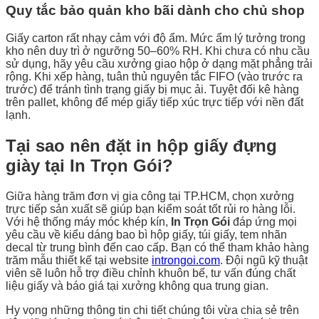
Quy tắc bảo quản kho bãi dành cho chủ shop
Giấy carton rất nhạy cảm với độ ẩm. Mức ẩm lý tưởng trong
kho nên duy trì ở ngưỡng 50–60% RH. Khi chưa có nhu cầu
sử dụng, hãy yêu cầu xưởng giao hộp ở dạng mặt phẳng trải
rộng. Khi xếp hàng, tuân thủ nguyên tắc FIFO (vào trước ra
trước) để tránh tình trạng giấy bị mục ải. Tuyệt đối kê hàng
trên pallet, không để mép giấy tiếp xúc trực tiếp với nền đất
lạnh.
Tại sao nên đặt in hộp giấy đựng
giày tại In Trọn Gói?
Giữa hàng trăm đơn vị gia công tại TP.HCM, chọn xưởng
trực tiếp sản xuất sẽ giúp bạn kiểm soát tốt rủi ro hàng lỗi.
Với hệ thống máy móc khép kín,
In Trọn Gói
đáp ứng mọi
yêu cầu về kiểu dáng bao bì hộp giấy, túi giấy, tem nhãn
decal từ trung bình đến cao cấp. Bạn có thể tham khảo hàng
trăm mẫu thiết kế tại website
introngoi.com
. Đội ngũ kỹ thuật
viên sẽ luôn hỗ trợ điều chỉnh khuôn bế, tư vấn đúng chất
liệu giấy và báo giá tại xưởng không qua trung gian.
Hy vọng những thông tin chi tiết chúng tôi vừa chia sẻ trên