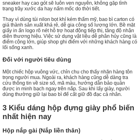
sneaker hay cao gót sẽ luôn vẹn nguyên, không gặp tình
trạng trầy xước da hay nấm mốc do thời tiết.
Thay vì dùng túi nilon bọt khí kém thẩm mỹ, bao bì carton có
giá thành sản xuất khá rẻ, dễ gia công số lượng lớn. Bề mặt
giấy in ấn logo rõ nét hỗ trợ hoạt động tiếp thị, tăng độ nhận
diện thương hiệu. Việc sử dụng vật liệu dễ phân hủy cũng là
điểm cộng lớn, giúp shop ghi điểm với những khách hàng có
lối sống xanh.
Đối với người tiêu dùng
Một chiếc hộp vuông vức, chỉn chu cho thấy nhãn hàng tôn
trọng người mua. Ngoài ra, khách hàng cũng dễ dàng tra
cứu thông tin về size số, mã màu, hướng dẫn bảo quản
được in minh bạch ngay trên nắp. Sau khi lấy giày, người
dùng thường giữ lại bao bì để cất giữ đồ đạc cá nhân.
3 Kiểu dáng hộp đựng giày phổ biến
nhất hiện nay
Hộp nắp gài (Nắp liền thân)