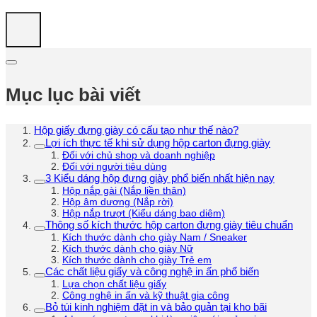
Mục lục bài viết
Hộp giấy đựng giày có cấu tạo như thế nào?
Lợi ích thực tế khi sử dụng hộp carton đựng giày
Đối với chủ shop và doanh nghiệp
Đối với người tiêu dùng
3 Kiểu dáng hộp đựng giày phổ biến nhất hiện nay
Hộp nắp gài (Nắp liền thân)
Hộp âm dương (Nắp rời)
Hộp nắp trượt (Kiểu dáng bao diêm)
Thông số kích thước hộp carton đựng giày tiêu chuẩn
Kích thước dành cho giày Nam / Sneaker
Kích thước dành cho giày Nữ
Kích thước dành cho giày Trẻ em
Các chất liệu giấy và công nghệ in ấn phổ biến
Lựa chọn chất liệu giấy
Công nghệ in ấn và kỹ thuật gia công
Bỏ túi kinh nghiệm đặt in và bảo quản tại kho bãi