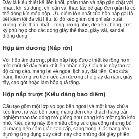
Đây là kiểu thiết kế liền khối, phần thân và nắp gắn chặt với
nhau, khi sủ dụng, chỉ cần vài thao tác bế gập đơn giản là có
thể đóng kín mép hộp. Ưu điểm lớn nhất của hộp nắp gài là
tiết kiệm tối đa vật liệu, từ đó kéo giảm chi phí sản xuất
xuống mức thấp nhất. Trọng lượng nhẹ, dễ xếp chồng, cực
kỳ phù hợp cho các dòng giày thể thao, giày vải, sandal
thông dụng.
Hộp âm dương (Nắp rời)
Với hộp âm dương, phần nắp hộp được thiết kế rộng hơn
một chút để đậy trùm khít lên phần đáy. Cấu trúc này tạo ra
độ cứng cáp, mang lại vẻ ngoài lịch sự, đắt tiền. Các cửa
hàng thường ưu tiên kiểu âm dương cho giày da nam, giày
tây, cao gót hoặc làm hộp quà tặng.
Hộp nắp trượt (Kiểu dáng bao diêm)
Cấu tạo gồm một lớp vỏ bọc bên ngoài và một khay chứa
kéo trượt ra vào bên trong mang đến cho khách hàng trải
nghiệm thao tác đóng mở giống như đang kéo một ngăn kéo
nhỏ. Kiểu dáng này tốn nhiều công sức gia công nhưng bù
lại mang đến cảm giác cao cấp, sang trọng. Các hãng lớn
thường ứng dụng quy cách này cho những đôi giày phiên