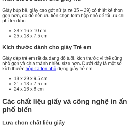
Giày búp bê, giày cao gót nữ (size 35 – 39) có thiết kế thon
gọn hơn, do đó nên ưu tiên chọn form hộp nhỏ để tối ưu chi
phí lưu kho.
28 x 16 x 10 cm
25 x 18 x 7.5 cm
Kích thước dành cho giày Trẻ em
Giày dép trẻ em rất đa dạng độ tuổi, kích thước vì thế cũng
nhỏ gọn và chia thành nhiều size hơn. Dưới đây là một số
kích thước
hộp carton nhỏ
đựng giày trẻ em
18 x 29 x 9.5 cm
21 x 13 x 7.5 cm
24 x 16 x 8 cm
Các chất liệu giấy và công nghệ in ấn
phổ biến
Lựa chọn chất liệu giấy