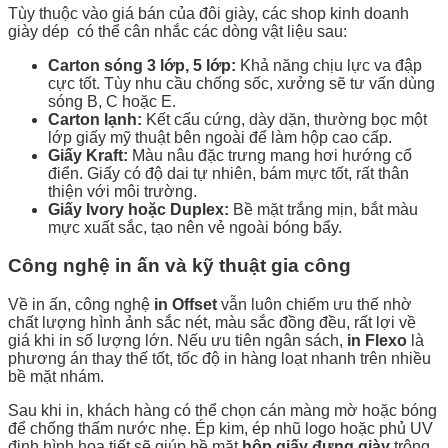
Tùy thuộc vào giá bán của đôi giày, các shop kinh doanh
giày dép có thể cân nhắc các dòng vật liệu sau:
Carton sóng 3 lớp, 5 lớp:
Khả năng chịu lực va đập
cực tốt. Tùy nhu cầu chống sốc, xưởng sẽ tư vấn dùng
sóng B, C hoặc E.
Carton lạnh:
Kết cấu cứng, dày dặn, thường bọc một
lớp giấy mỹ thuật bên ngoài để làm hộp cao cấp.
Giấy Kraft:
Màu nâu đặc trưng mang hơi hướng cổ
điển. Giấy có độ dai tự nhiên, bám mực tốt, rất thân
thiện với môi trường.
Giấy Ivory hoặc Duplex:
Bề mặt trắng mịn, bắt màu
mực xuất sắc, tạo nên vẻ ngoài bóng bẩy.
Công nghệ in ấn và kỹ thuật gia công
Về in ấn, công nghệ
in Offset
vẫn luôn chiếm ưu thế nhờ
chất lượng hình ảnh sắc nét, màu sắc đồng đều, rất lợi về
giá khi in số lượng lớn. Nếu ưu tiên ngân sách,
in Flexo
là
phương án thay thế tốt, tốc độ in hàng loạt nhanh trên nhiều
bề mặt nhám.
Sau khi in, khách hàng có thể chọn cán màng mờ hoặc bóng
để chống thấm nước nhẹ. Ép kim, ép nhũ logo hoặc phủ UV
định hình họa tiết sẽ giúp bề mặt
hộp giấy đựng giày
trông