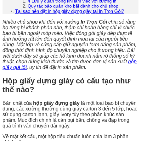
4 Lưu ý quan trọng khi làm việc với xưởng in
Quy tắc bảo quản kho bãi dành cho chủ shop
Tại sao nên đặt in hộp giấy đựng giày tại In Trọn Gói?
Nhiều chủ shop khi đến với xưởng
In Trọn Gói
chia sẻ rằng
họ từng bị khách phàn nàn, thậm chí hoàn hàng chỉ vì chiếc
bao bì bên ngoài móp méo. Việc đóng gói giày dép thực tế
ảnh hưởng rất lớn đến quyết định mua lại của người tiêu
dùng. Một lớp vỏ cứng cáp giữ nguyên form dáng sản phẩm,
đồng thời định hình độ chuyên nghiệp cho thương hiệu. Bài
viết dưới đây sẽ giúp các hộ kinh doanh nắm rõ thông số kỹ
thuật, chọn đúng kích thước và tìm được đơn vị sản xuất
hộp
giấy giá tốt
, uy tín để đặt in sản phẩm.
Hộp giấy đựng giày có cấu tạo như
thế nào?
Bản chất của
hộp giấy đựng giày
là một loại bao bì chuyên
dụng, các xưởng thường dùng giấy carton 3 đến 5 lớp, hoặc
sử dụng carton lạnh, giấy Ivory tùy theo phân khúc sản
phẩm. Mục đích chính là cản bụi bẩn, chống va đập trong
quá trình vận chuyển dài ngày.
Về mặt kết cấu, một hộp tiêu chuẩn luôn chia làm 3 phần