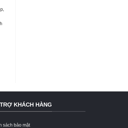
p,
nh
 TRỢ KHÁCH HÀNG
h sách bảo mật