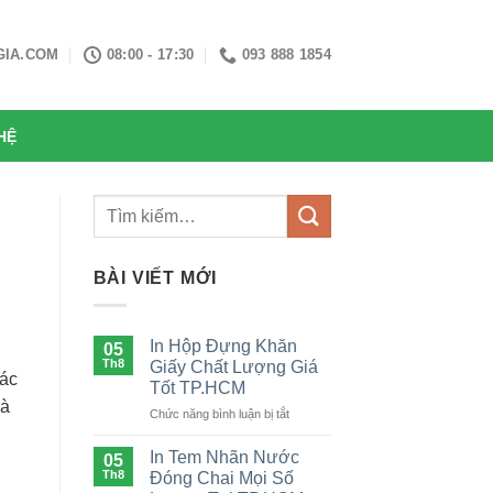
GIA.COM
08:00 - 17:30
093 888 1854
HỆ
BÀI VIẾT MỚI
In Hộp Đựng Khăn
05
Th8
Giấy Chất Lượng Giá
các
Tốt TP.HCM
và
ở
Chức năng bình luận bị tắt
In
Hộp
In Tem Nhãn Nước
05
Đựng
Th8
Đóng Chai Mọi Số
Khăn