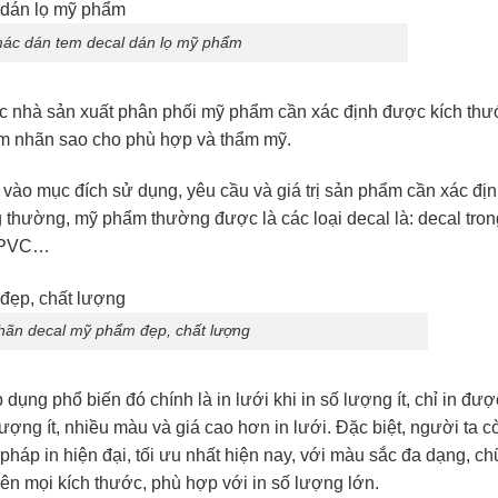
ác dán tem decal dán lọ mỹ phẩm
ác nhà sản xuất phân phối mỹ phẩm cần xác định được kích thư
em nhãn sao cho phù hợp và thẩm mỹ.
 vào mục đích sử dụng, yêu cầu và giá trị sản phẩm cần xác đị
 thường, mỹ phẩm thường được là các loại decal là: decal tron
l PVC…
hãn decal mỹ phẩm đẹp, chất lượng
dụng phổ biến đó chính là in lưới khi in số lượng ít, chỉ in đượ
 lượng ít, nhiều màu và giá cao hơn in lưới. Đặc biệt, người ta c
áp in hiện đại, tối ưu nhất hiện nay, với màu sắc đa dạng, ch
trên mọi kích thước, phù hợp với in số lượng lớn.