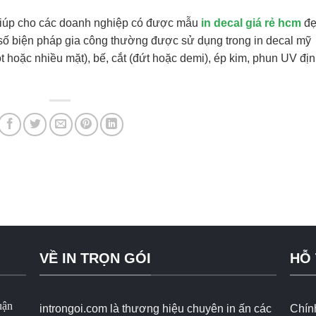
 giúp cho các doanh nghiệp có được mẫu
in decal giá rẻ hcm
đẹ
số biện pháp gia công thường được sử dụng trong in decal mỹ
hoặc nhiều mặt), bế, cắt (đứt hoặc demi), ép kim, phun UV đị
VỀ IN TRỌN GÓI
HỖ
uận
introngoi.com là thương hiệu chuyên in ấn các
Chín