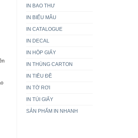
IN BAO THƯ
Cầu
IN BIỂU MẪU
IN CATALOGUE
IN DECAL
IN HỘP GIẤY
ên
IN THÙNG CARTON
IN TIÊU ĐỀ
ao
IN TỜ RƠI
IN TÚI GIẤY
SẢN PHẨM IN NHANH