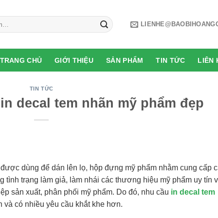
LIENHE@BAOBIHOANG
TRANG CHỦ
GIỚI THIỆU
SẢN PHẨM
TIN TỨC
LIÊN 
TIN TỨC
in decal tem nhãn mỹ phẩm đẹp
n được dùng để dán lên lọ, hộp đựng mỹ phẩm nhằm cung cấp 
g tình trạng làm giả, làm nhái các thương hiệu mỹ phẩm uy tín 
ệp sản xuất, phân phối mỹ phẩm. Do đó, nhu cầu
in decal tem
 và có nhiều yêu cầu khắt khe hơn.