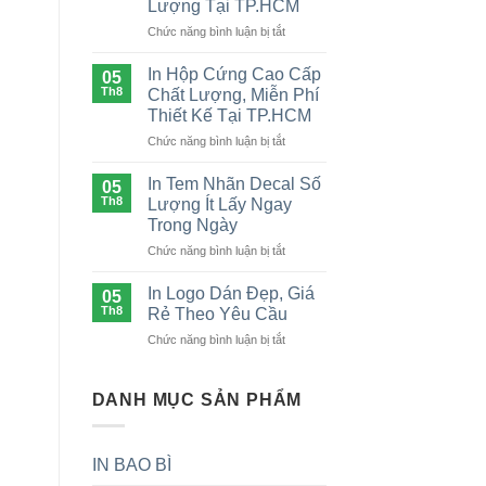
Lượng Tại TP.HCM
Giấy
ở
Chức năng bình luận bị tắt
Chất
In
Lượng
Tem
Giá
In Hộp Cứng Cao Cấp
05
Nhãn
Tốt
Th8
Chất Lượng, Miễn Phí
Nước
TP.HCM
Thiết Kế Tại TP.HCM
Đóng
ở
Chức năng bình luận bị tắt
Chai
In
Mọi
Hộp
Số
In Tem Nhãn Decal Số
05
Cứng
Lượng
Th8
Lượng Ít Lấy Ngay
Cao
Tại
Trong Ngày
Cấp
TP.HCM
ở
Chức năng bình luận bị tắt
Chất
In
Lượng,
Tem
Miễn
In Logo Dán Đẹp, Giá
05
Nhãn
Phí
Th8
Rẻ Theo Yêu Cầu
Decal
Thiết
ở
Chức năng bình luận bị tắt
Số
Kế
In
Lượng
Tại
Logo
Ít
TP.HCM
Dán
DANH MỤC SẢN PHẨM
Lấy
Đẹp,
Ngay
Giá
Trong
Rẻ
Ngày
IN BAO BÌ
Theo
Yêu