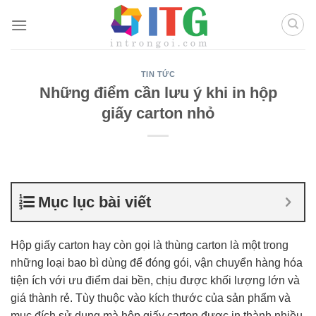
Chuyển
đến
nội
dung
TIN TỨC
Những điểm cần lưu ý khi in hộp
giấy carton nhỏ
Mục lục bài viết
Hộp giấy carton hay còn gọi là thùng carton là một trong
những loại bao bì dùng để đóng gói, vận chuyển hàng hóa
tiện ích với ưu điểm dai bền, chịu được khối lượng lớn và
giá thành rẻ. Tùy thuộc vào kích thước của sản phẩm và
mục đích sử dụng mà hộp giấy carton được in thành nhiều