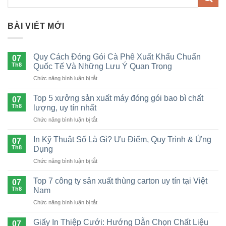
BÀI VIẾT MỚI
Quy Cách Đóng Gói Cà Phê Xuất Khẩu Chuẩn
07
Th8
Quốc Tế Và Những Lưu Ý Quan Trọng
ở
Chức năng bình luận bị tắt
Quy
Cách
Top 5 xưởng sản xuất máy đóng gói bao bì chất
07
Đóng
Th8
lượng, uy tín nhất
Gói
ở
Chức năng bình luận bị tắt
Cà
Top
Phê
5
Xuất
In Kỹ Thuật Số Là Gì? Ưu Điểm, Quy Trình & Ứng
07
xưởng
Khẩu
Th8
Dụng
sản
Chuẩn
ở
Chức năng bình luận bị tắt
xuất
Quốc
In
máy
Tế
Kỹ
đóng
Top 7 công ty sản xuất thùng carton uy tín tại Việt
Và
07
Thuật
gói
Th8
Nam
Những
Số
bao
Lưu
ở
Chức năng bình luận bị tắt
Là
bì
Ý
Top
Gì?
chất
Quan
7
Ưu
Giấy In Thiệp Cưới: Hướng Dẫn Chọn Chất Liệu
lượng,
07
Trọng