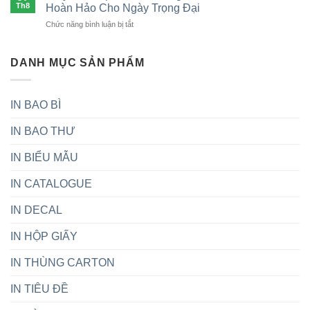
công
Điểm,
Th8
Hoàn Hảo Cho Ngày Trọng Đại
uy
ty
Quy
tín
ở
Chức năng bình luận bị tắt
sản
Trình
nhất
Giấy
xuất
&
In
thùng
Ứng
Thiệp
DANH MỤC SẢN PHẨM
carton
Dụng
Cưới:
uy
Hướng
tín
Dẫn
tại
IN BAO BÌ
Chọn
Việt
Chất
Nam
IN BAO THƯ
Liệu
Hoàn
Hảo
IN BIỂU MẪU
Cho
Ngày
IN CATALOGUE
Trọng
Đại
IN DECAL
IN HỘP GIẤY
IN THÙNG CARTON
IN TIÊU ĐỀ