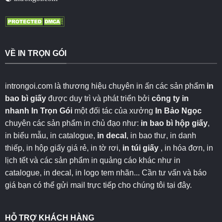
VỀ IN TRỌN GÓI
introngoi.com là thương hiệu chuyên in ấn các sản phẩm
in
bao bì giấy
được duy trì và phát triển bởi
công ty in
nhanh
In Trọn Gói
một đối tác của xưởng
In Bảo Ngọc
chuyên các sản phẩm in chủ đạo như:
in bao bì hộp giấy
,
in biểu mẫu, in catalogue,
in decal
, in bao thư, in danh
thiếp, in hộp giấy giá rẻ, in tờ rơi,
in túi giấy
, in hóa đơn, in
lịch tết và các sản phẩm in quảng cáo khác như in
catalogue, in decal, in logo tem nhãn... Cần tư vấn và báo
giá bạn có thể gửi mail trực tiếp cho chúng tôi
tại đây
.
HỖ TRỢ KHÁCH HÀNG