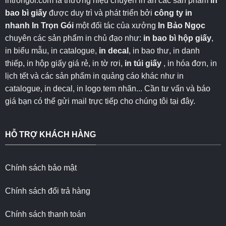
introngoi.com là thương hiệu chuyên in ấn các sản phẩm
in
bao bì giấy
được duy trì và phát triển bởi
công ty in
nhanh
In Trọn Gói
một đối tác của xưởng
In Bảo Ngọc
chuyên các sản phẩm in chủ đạo như:
in bao bì hộp giấy
,
in biểu mẫu, in catalogue,
in decal
, in bao thư, in danh
thiếp, in hộp giấy giá rẻ, in tờ rơi,
in túi giấy
, in hóa đơn, in
lịch tết và các sản phẩm in quảng cáo khác như in
catalogue, in decal, in logo tem nhãn... Cần tư vấn và báo
giá bạn có thể gửi mail trực tiếp cho chúng tôi
tại đây
.
HỖ TRỢ KHÁCH HÀNG
Chính sách bảo mật
Chính sách đổi trả hàng
Chính sách thanh toán