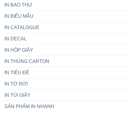
Nam
IN BAO THƯ
Liệu
Hoàn
Hảo
IN BIỂU MẪU
Cho
Ngày
IN CATALOGUE
Trọng
Đại
IN DECAL
IN HỘP GIẤY
IN THÙNG CARTON
IN TIÊU ĐỀ
IN TỜ RƠI
IN TÚI GIẤY
SẢN PHẨM IN NHANH