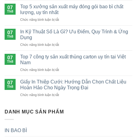
Cách
Top 5 xưởng sản xuất máy đóng gói bao bì chất
07
Đóng
Th8
lượng, uy tín nhất
Gói
ở
Chức năng bình luận bị tắt
Cà
Top
Phê
5
Xuất
In Kỹ Thuật Số Là Gì? Ưu Điểm, Quy Trình & Ứng
07
xưởng
Khẩu
Th8
Dụng
sản
Chuẩn
ở
Chức năng bình luận bị tắt
xuất
Quốc
In
máy
Tế
Kỹ
đóng
Top 7 công ty sản xuất thùng carton uy tín tại Việt
Và
07
Thuật
gói
Th8
Nam
Những
Số
bao
Lưu
ở
Chức năng bình luận bị tắt
Là
bì
Ý
Top
Gì?
chất
Quan
7
Ưu
Giấy In Thiệp Cưới: Hướng Dẫn Chọn Chất Liệu
lượng,
07
Trọng
công
Điểm,
Th8
Hoàn Hảo Cho Ngày Trọng Đại
uy
ty
Quy
tín
ở
Chức năng bình luận bị tắt
sản
Trình
nhất
Giấy
xuất
&
In
thùng
Ứng
Thiệp
DANH MỤC SẢN PHẨM
carton
Dụng
Cưới:
uy
Hướng
tín
Dẫn
tại
IN BAO BÌ
Chọn
Việt
Chất