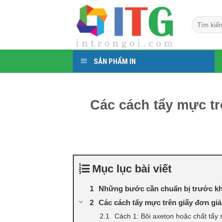
Chuyển
đến
Tìm
nội
kiếm:
dung
SẢN PHẨM IN
Các cách tẩy mực t
Mục lục bài viết
Những bước cần chuẩn bị trước khi
Các cách tẩy mực trên giấy đơn gi
Cách 1: Bôi axeton hoặc chất tẩy