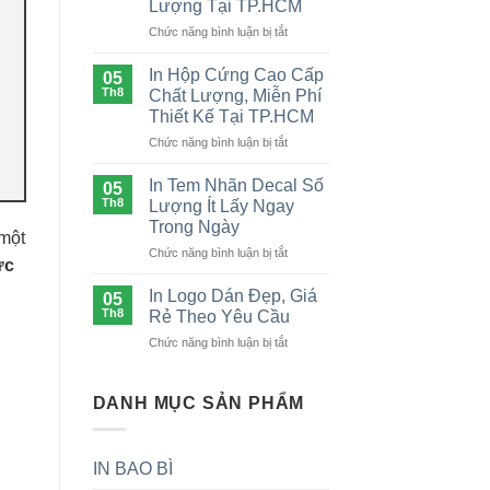
Lượng Tại TP.HCM
Giấy
ở
Chức năng bình luận bị tắt
Chất
In
Lượng
Tem
Giá
In Hộp Cứng Cao Cấp
05
Nhãn
Tốt
Th8
Chất Lượng, Miễn Phí
Nước
TP.HCM
Thiết Kế Tại TP.HCM
Đóng
ở
Chức năng bình luận bị tắt
Chai
In
Mọi
Hộp
Số
In Tem Nhãn Decal Số
05
Cứng
Lượng
Th8
Lượng Ít Lấy Ngay
Cao
Tại
Trong Ngày
Cấp
TP.HCM
 một
ở
Chức năng bình luận bị tắt
Chất
ực
In
Lượng,
Tem
Miễn
In Logo Dán Đẹp, Giá
05
Nhãn
Phí
Th8
Rẻ Theo Yêu Cầu
Decal
Thiết
ở
Chức năng bình luận bị tắt
Số
Kế
In
Lượng
Tại
Logo
Ít
TP.HCM
Dán
DANH MỤC SẢN PHẨM
Lấy
Đẹp,
Ngay
Giá
Trong
Rẻ
Ngày
IN BAO BÌ
Theo
Yêu