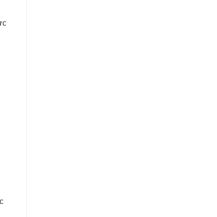
ực
h
c