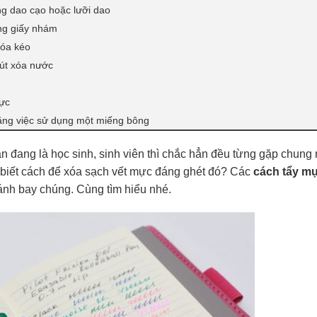
ng dao cạo hoặc lưỡi dao
ng giấy nhám
xóa kéo
bút xóa nước
mực
bằng việc sử dụng một miếng bông
n đang là học sinh, sinh viên thì chắc hẳn đều từng gặp chung
đã biết cách để xóa sạch vết mực đáng ghét đó? Các
cách tẩy m
nh bay chúng. Cùng tìm hiểu nhé.