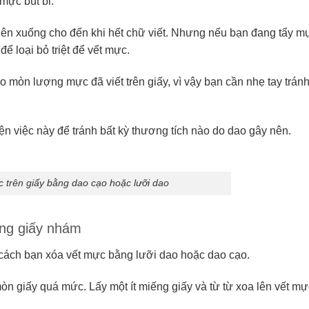
 mực bút bi.
 lên xuống cho đến khi hết chữ viết. Nhưng nếu bạn đang tẩy m
để loại bỏ triệt để vết mực.
o mòn lượng mực đã viết trên giấy, vì vậy bạn cần nhẹ tay trán
ện việc này để tránh bất kỳ thương tích nào do dao gây nên.
 trên giấy bằng dao cạo hoặc lưỡi dao
ng giấy nhám
 cách bạn xóa vết mực bằng lưỡi dao hoặc dao cạo.
n giấy quá mức. Lấy một ít miếng giấy và từ từ xoa lên vết mự