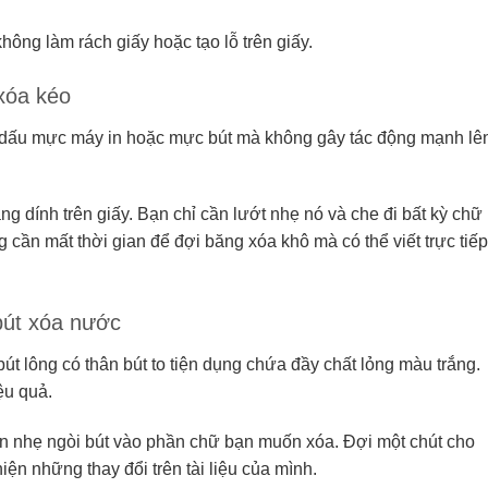
ng làm rách giấy hoặc tạo lỗ trên giấy.
xóa kéo
e dấu mực máy in hoặc mực bút mà không gây tác động mạnh lê
 dính trên giấy. Bạn chỉ cần lướt nhẹ nó và che đi bất kỳ chữ
 cần mất thời gian để đợi băng xóa khô mà có thể viết trực tiếp
bút xóa nước
út lông có thân bút to tiện dụng chứa đầy chất lỏng màu trắng.
iệu quả.
n nhẹ ngòi bút vào phần chữ bạn muốn xóa. Đợi một chút cho
iện những thay đổi trên tài liệu của mình.