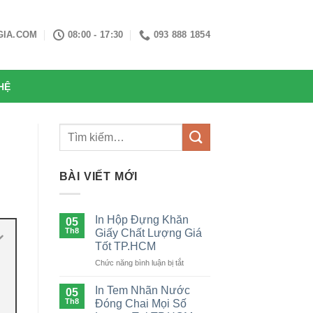
GIA.COM
08:00 - 17:30
093 888 1854
HỆ
BÀI VIẾT MỚI
In Hộp Đựng Khăn
05
Th8
Giấy Chất Lượng Giá
Tốt TP.HCM
ở
Chức năng bình luận bị tắt
In
Hộp
In Tem Nhãn Nước
05
Đựng
Th8
Đóng Chai Mọi Số
Khăn