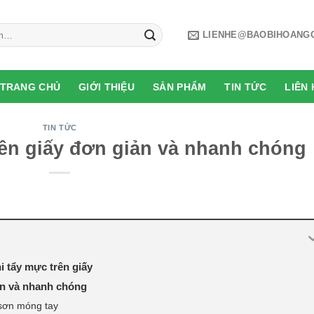
LIENHE@BAOBIHOANG
TRANG CHỦ
GIỚI THIỆU
SẢN PHẨM
TIN TỨC
LIÊN 
TIN TỨC
rên giấy đơn giản và nhanh chóng
 tẩy mực trên giấy
ản và nhanh chóng
 sơn móng tay