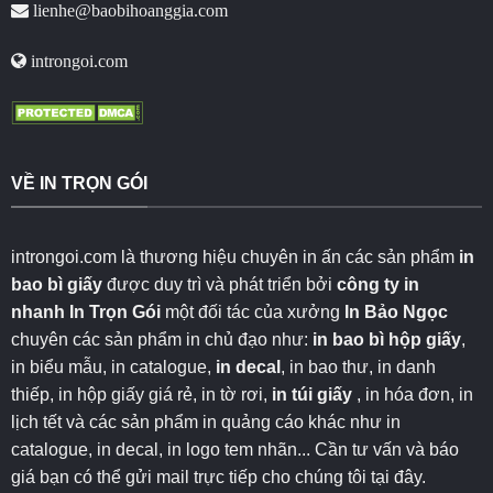
lienhe@baobihoanggia.com
introngoi.com
VỀ IN TRỌN GÓI
introngoi.com là thương hiệu chuyên in ấn các sản phẩm
in
bao bì giấy
được duy trì và phát triển bởi
công ty in
nhanh
In Trọn Gói
một đối tác của xưởng
In Bảo Ngọc
chuyên các sản phẩm in chủ đạo như:
in bao bì hộp giấy
,
in biểu mẫu, in catalogue,
in decal
, in bao thư, in danh
thiếp, in hộp giấy giá rẻ, in tờ rơi,
in túi giấy
, in hóa đơn, in
lịch tết và các sản phẩm in quảng cáo khác như in
catalogue, in decal, in logo tem nhãn... Cần tư vấn và báo
giá bạn có thể gửi mail trực tiếp cho chúng tôi
tại đây
.