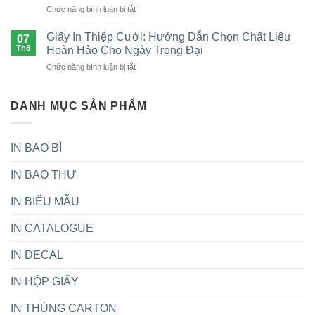
bao
Lưu
ở
Chức năng bình luận bị tắt
Là
bì
Ý
Top
Gì?
chất
Quan
7
Ưu
Giấy In Thiệp Cưới: Hướng Dẫn Chọn Chất Liệu
lượng,
07
Trọng
công
Điểm,
Th8
Hoàn Hảo Cho Ngày Trọng Đại
uy
ty
Quy
tín
ở
Chức năng bình luận bị tắt
sản
Trình
nhất
Giấy
xuất
&
In
thùng
Ứng
Thiệp
DANH MỤC SẢN PHẨM
carton
Dụng
Cưới:
uy
Hướng
tín
Dẫn
tại
IN BAO BÌ
Chọn
Việt
Chất
Nam
IN BAO THƯ
Liệu
Hoàn
Hảo
IN BIỂU MẪU
Cho
Ngày
IN CATALOGUE
Trọng
Đại
IN DECAL
IN HỘP GIẤY
IN THÙNG CARTON