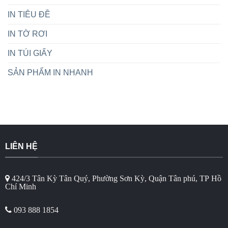
IN TIÊU ĐỀ
IN TỜ RƠI
IN TÚI GIẤY
SẢN PHẨM IN NHANH
LIÊN HỆ
424/3 Tân Kỳ Tân Quý, Phường Sơn Kỳ, Quận Tân phú, TP Hồ
Chí Minh
093 888 1854