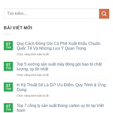
BÀI VIẾT MỚI
Quy Cách Đóng Gói Cà Phê Xuất Khẩu Chuẩn
07
Th8
Quốc Tế Và Những Lưu Ý Quan Trọng
ở
Chức năng bình luận bị tắt
Quy
Cách
Top 5 xưởng sản xuất máy đóng gói bao bì chất
07
Đóng
Th8
lượng, uy tín nhất
Gói
ở
Chức năng bình luận bị tắt
Cà
Top
Phê
5
Xuất
In Kỹ Thuật Số Là Gì? Ưu Điểm, Quy Trình & Ứng
07
xưởng
Khẩu
Th8
Dụng
sản
Chuẩn
ở
Chức năng bình luận bị tắt
xuất
Quốc
In
máy
Tế
Kỹ
đóng
Top 7 công ty sản xuất thùng carton uy tín tại Việt
Và
07
Thuật
gói
Th8
Nam
Những
Số