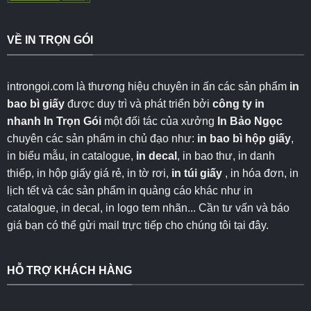
VỀ IN TRỌN GÓI
introngoi.com là thương hiệu chuyên in ấn các sản phẩm
in
bao bì giấy
được duy trì và phát triển bởi
công ty in
nhanh
In Trọn Gói
một đối tác của xưởng
In Bảo Ngọc
chuyên các sản phẩm in chủ đạo như:
in bao bì hộp giấy
,
in biểu mẫu, in catalogue,
in decal
, in bao thư, in danh
thiếp, in hộp giấy giá rẻ, in tờ rơi,
in túi giấy
, in hóa đơn, in
lịch tết và các sản phẩm in quảng cáo khác như in
catalogue, in decal, in logo tem nhãn... Cần tư vấn và báo
giá bạn có thể gửi mail trực tiếp cho chúng tôi
tại đây
.
HỖ TRỢ KHÁCH HÀNG