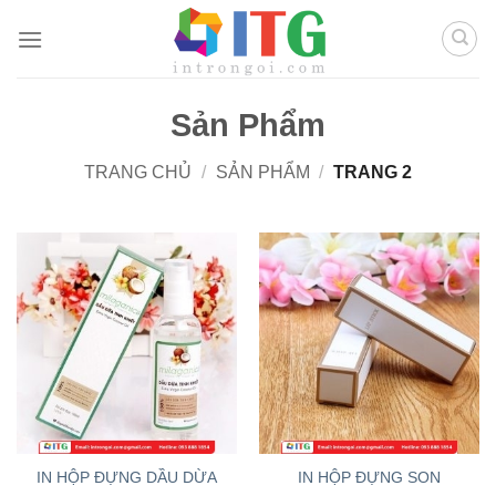
Chuyển
đến
nội
dung
Sản Phẩm
TRANG CHỦ
/
SẢN PHẨM
/
TRANG 2
IN HỘP ĐỰNG DẦU DỪA
IN HỘP ĐỰNG SON