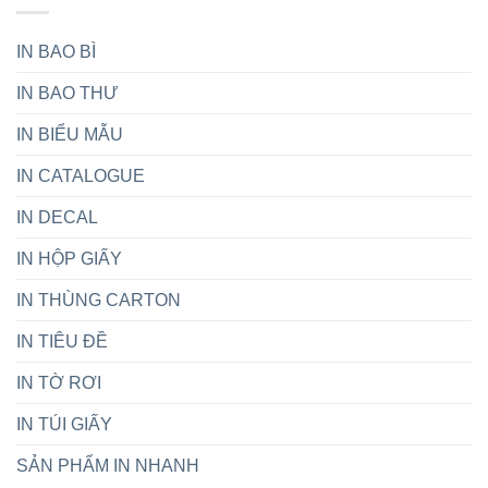
Thú
lượng
Vị,
ít
Được
IN BAO BÌ
giá
Nhiều
rẻ,
Người
IN BAO THƯ
thiết
Yêu
kế
Thích
theo
IN BIỂU MẪU
yêu
cầu
IN CATALOGUE
IN DECAL
IN HỘP GIẤY
IN THÙNG CARTON
IN TIÊU ĐỀ
IN TỜ RƠI
IN TÚI GIẤY
SẢN PHẨM IN NHANH