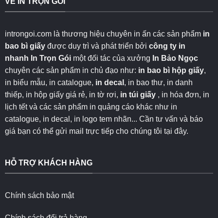
VỀ IN TRỌN GÓI
introngoi.com là thương hiệu chuyên in ấn các sản phẩm
in
bao bì giấy
được duy trì và phát triển bởi
công ty in
nhanh
In Trọn Gói
một đối tác của xưởng
In Bảo Ngọc
chuyên các sản phẩm in chủ đạo như:
in bao bì hộp giấy
,
in biểu mẫu, in catalogue,
in decal
, in bao thư, in danh
thiếp, in hộp giấy giá rẻ, in tờ rơi,
in túi giấy
, in hóa đơn, in
lịch tết và các sản phẩm in quảng cáo khác như in
catalogue, in decal, in logo tem nhãn... Cần tư vấn và báo
giá bạn có thể gửi mail trực tiếp cho chúng tôi
tại đây
.
HỖ TRỢ KHÁCH HÀNG
Chính sách bảo mật
Chính sách đổi trả hàng