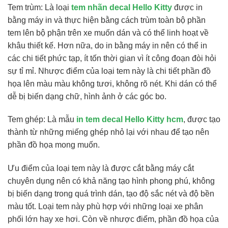
Tem trùm: Là loại
tem nhãn decal Hello Kitty
được in
bằng máy in và thực hiện bằng cách trùm toàn bộ phần
tem lên bộ phận trên xe muốn dán và có thể linh hoạt về
khâu thiết kế. Hơn nữa, do in bằng máy in nên có thể in
các chi tiết phức tạp, ít tốn thời gian vì ít công đoạn đòi hỏi
sự tỉ mỉ. Nhược điểm của loại tem này là chi tiết phần đồ
họa lên màu màu không tươi, không rõ nét. Khi dán có thể
dễ bị biến dạng chữ, hình ảnh ở các góc bo.
Tem ghép: Là mẫu
in tem decal Hello Kitty hcm
, được tạo
thành từ những miếng ghép nhỏ lại với nhau để tạo nên
phần đồ họa mong muốn.
Ưu điểm của loại tem này là được cắt bằng máy cắt
chuyên dụng nên có khả năng tạo hình phong phú, không
bị biến dạng trong quá trình dán, tạo độ sắc nét và độ bền
màu tốt. Loại tem này phù hợp với những loại xe phân
phối lớn hay xe hơi. Còn về nhược điểm, phần đồ họa của