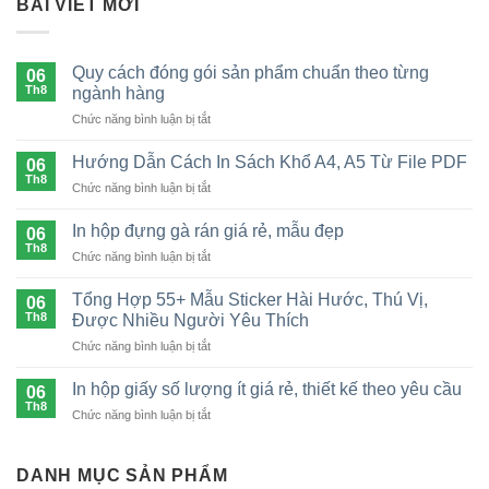
BÀI VIẾT MỚI
Quy cách đóng gói sản phẩm chuẩn theo từng
06
Th8
ngành hàng
ở
Chức năng bình luận bị tắt
Quy
cách
Hướng Dẫn Cách In Sách Khổ A4, A5 Từ File PDF
06
đóng
Th8
ở
Chức năng bình luận bị tắt
gói
Hướng
sản
Dẫn
In hộp đựng gà rán giá rẻ, mẫu đẹp
phẩm
06
Cách
Th8
chuẩn
ở
Chức năng bình luận bị tắt
In
theo
In
Sách
từng
hộp
Tổng Hợp 55+ Mẫu Sticker Hài Hước, Thú Vị,
Khổ
06
ngành
đựng
Th8
A4,
Được Nhiều Người Yêu Thích
hàng
gà
A5
ở
Chức năng bình luận bị tắt
rán
Từ
Tổng
giá
File
Hợp
rẻ,
In hộp giấy số lượng ít giá rẻ, thiết kế theo yêu cầu
06
PDF
55+
mẫu
Th8
ở
Chức năng bình luận bị tắt
Mẫu
đẹp
In
Sticker
hộp
Hài
giấy
DANH MỤC SẢN PHẨM
Hước,
số